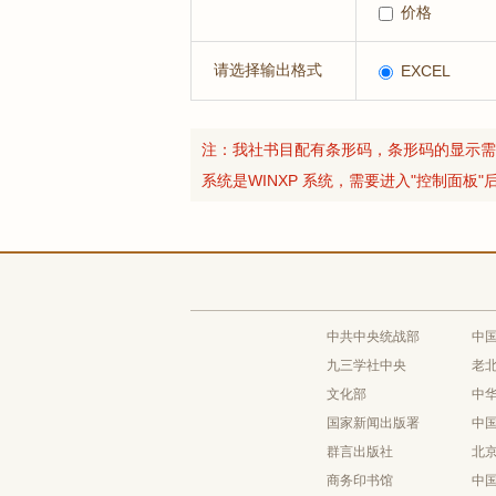
价格
请选择输出格式
EXCEL
注：我社书目配有条形码，条形码的显示需要
系统是WINXP 系统，需要进入"控制面板
中共中央统战部
中
九三学社中央
老
文化部
中
国家新闻出版署
中
群言出版社
北
商务印书馆
中