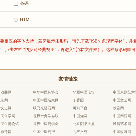
条码
HTML
相应的字体支持，若需显示条形码，请先下载"ISBN 条形码字体"，并复
"后，点击左栏 "切换到经典视图"，再进入"字体"文件夹）。这样条形码即
友情链接
国戏曲网
中华中医药协会
华夏中医论坛
中国京剧艺术
北京网
中国中医名家网
丁香园
中国文艺网
华文史网
耿乃光砭石网
可知平台
戏剧网
国民俗学网
世界针灸学会联合会
中国知网
中国秦腔网
京民俗博物馆
世界中医药学会联合会
北京图书大厦
雅昌艺术网
国非遗网
中国中医药报
九三文苑
中国收藏网