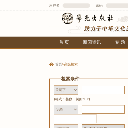
用户名
密码
首 页
新闻资讯
专 题
首页
>
高级检索
检索条件
(格式：整数，例如"10")