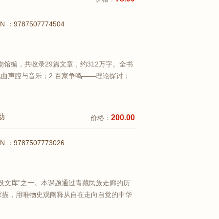
BN ：9787507774504
物馆编，共收录29篇文章，约312万字。全书
昆曲声腔与音乐；2.百家争鸣——理论探讨；
毹惊鸿——戏曲舞台艺术；5.含英咀华——观
跨界。其中，青春版《牡丹亭》的作曲兼音乐
查看详情
动
200.00
价格：
BN ：9787507773026
设文库”之一。本课题通过青藏民族走廊的历
深描，用唯物史观阐释从自在走向自觉的中华
是以专题的形式分别展开论述，研究重点立
的整体考察”两个方面。第一章为“青藏民族走