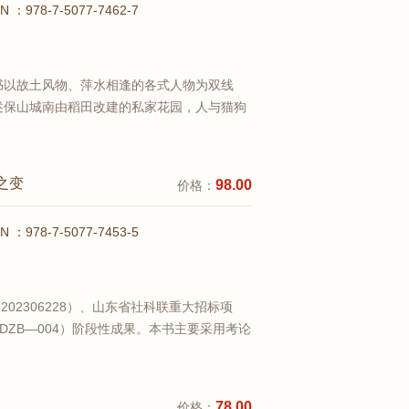
BN ：978-7-5077-7462-7
书以故土风物、萍水相逢的各式人物为双线
述保山城南由稻田改建的私家花园，人与猫狗
的拉锯里，反思人类对自然的掌控欲；又回望
因城镇化消逝，抒发乡村不在、乡愁长存的怅
查看详情
..
之变
98.00
价格：
BN ：978-7-5077-7453-5
02306228）、山东省社科联重大招标项
ZDZB—004）阶段性成果。本书主要采用考论
出发，对中国古代戏曲史上的“花雅交融”这
其实是传统雅乐、俗乐问题在戏曲中的呈现。
查看详情
78.00
价格：