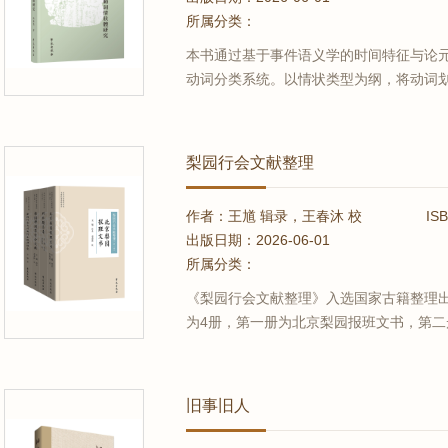
所属分类：
本书通过基于事件语义学的时间特征与论
动词分类系统。以情状类型为纲，将动词
动词四大类，揭示了不同动词在时间结构
文非祭祀动词进行配价分析，从事件语义
动词，厘清了它们在过程性、终结性、结..
梨园行会文献整理
作者：王馗 辑录，王春沐 校
IS
出版日期：2026-06-01
所属分类：
《梨园行会文献整理》入选国家古籍整理出
为4册，第一册为北京梨园报班文书，第
文献，第四册为梨园行会与戏曲衍生规律
京、苏州、广东、陕西、山西、湖北、湖南
作者进行了精细的文献点校和整理；此...
旧事旧人