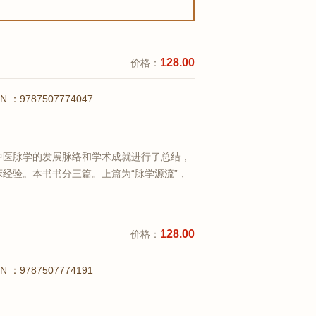
128.00
价格：
BN ：9787507774047
中医脉学的发展脉络和学术成就进行了总结，
经验。本书书分三篇。上篇为“脉学源流”，
经验”。全书以历史先后为序，以每位医学家对脉
华为目，编著而成。本书可作为医学生和医学
查看详情
128.00
价格：
BN ：9787507774191