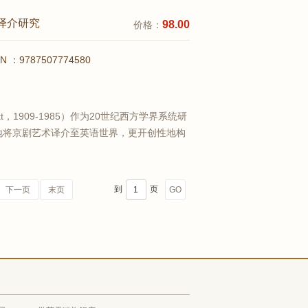
查看详情
译介研究
98.00
价格：
BN ：9787507774580
cott，1909-1985）作为20世纪西方学界系统研
地将京剧艺术译介至英语世界，更开创性地构
这些开拓性工作不仅为国际汉学界的戏曲研究
立了兼具理论深度与实践价值的典范。本著作
查看详情
到
页
下一页
末页
GO