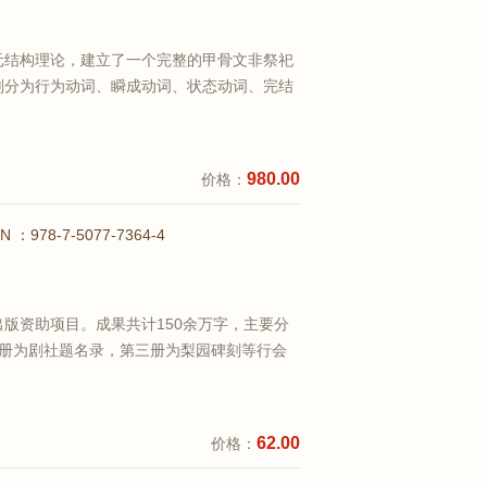
元结构理论，建立了一个完整的甲骨文非祭祀
划分为行为动词、瞬成动词、状态动词、完结
上的本质差异。并且在此基础上，通过对甲骨
特征入手，辨析了一些词义相近或词义模糊的
查看详情
.
980.00
价格：
BN ：978-7-5077-7364-4
版资助项目。成果共计150余万字，主要分
二册为剧社题名录，第三册为梨园碑刻等行会
研究。成果汇集了明清以来散布于江西、北
、福建、云南、河南等地近80通碑刻文献，
查看详情
62.00
价格：