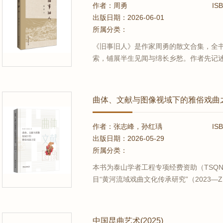
作者：周勇
IS
出版日期：2026-06-01
所属分类：
《旧事旧人》是作家周勇的散文合集，全
索，铺展半生见闻与绵长乡愁。作者先记
草木相伴的细碎日常，在人与野草、动物
德宏、保山的成长岁月，记录古城、古村
惘。书中寻访歙县祖籍、邂逅石屏奇人、追.
曲体、文献与图像视域下的雅俗戏曲
作者：张志峰，孙红瑀
IS
出版日期：2026-05-29
所属分类：
本书为泰山学者工程专项经费资助（TSQN2
目“黄河流域戏曲文化传承研究”（2023—
结合的方式，从曲体、文献、图像三个角度
一命题进行了全新的思考，认为花雅之争
基于此，首先从...
中国昆曲艺术(2025)