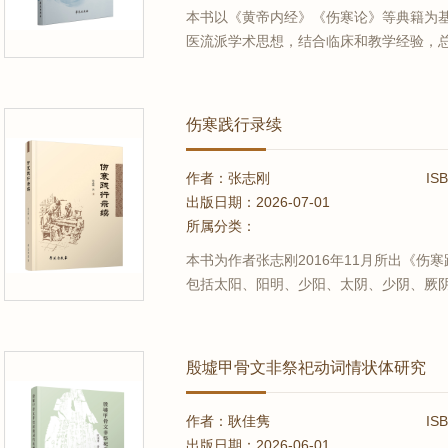
本书以《黄帝内经》《伤寒论》等典籍为
医流派学术思想，结合临床和教学经验，
理病理路径，集中体现了原创思维方式和方
中首次提出“中药气化路径动态一字决”，首
断丝瓜络模型”的诊疗思维。作...
伤寒践行录续
作者：张志刚
IS
出版日期：2026-07-01
所属分类：
本书为作者张志刚2016年11月所出《
包括太阳、阳明、少阳、太阴、少阴、厥
具体有少阳病失眠、太阴病腹胀、历节病
学，后又研习郑氏火神派诊疗方法。所选
医论文录。主要为作者对一些常见病...
殷墟甲骨文非祭祀动词情状体研究
作者：耿佳隽
IS
出版日期：2026-06-01