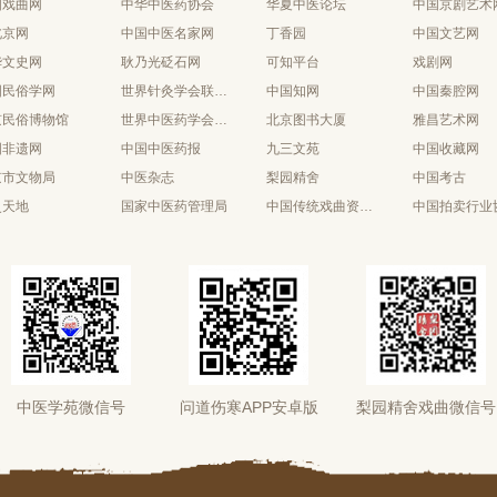
国戏曲网
中华中医药协会
华夏中医论坛
中国京剧艺术
北京网
中国中医名家网
丁香园
中国文艺网
华文史网
耿乃光砭石网
可知平台
戏剧网
国民俗学网
世界针灸学会联合会
中国知网
中国秦腔网
京民俗博物馆
世界中医药学会联合会
北京图书大厦
雅昌艺术网
国非遗网
中国中医药报
九三文苑
中国收藏网
京市文物局
中医杂志
梨园精舍
中国考古
史天地
国家中医药管理局
中国传统戏曲资源库
中国拍卖行业
中医学苑微信号
问道伤寒APP安卓版
梨园精舍戏曲微信号