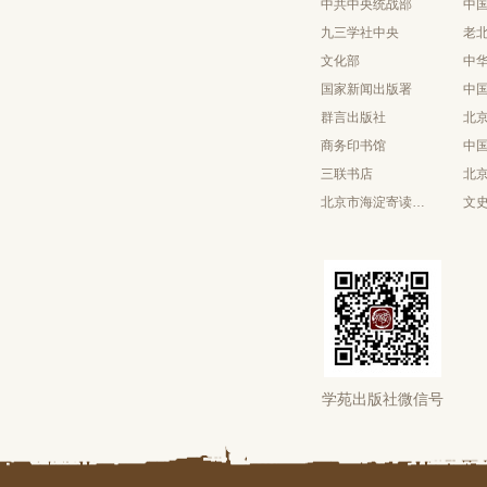
中共中央统战部
中
九三学社中央
老
文化部
中
国家新闻出版署
中
群言出版社
北
商务印书馆
中
三联书店
北
北京市海淀寄读学校
文
学苑出版社微信号