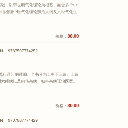
基础、以韩世明气化理论为根基，融合多个中
总结梳理中医气化理论辨治大纲及六经气化生
法,或可对中医气化论传播起到推进作用。书
创“气化数字脉法、脉图”，以及“气化理论诊
查看详情
88.00
价格：
BN ：9787507774252
伤寒践行录》的续编。全书分为上中下三篇。上篇
阴六经病以及内伤杂病、妇科杂病证治医案。
、瘿病肿痛等等。作者毕生耽嗜伤寒经方之
医案都是他临证中最具代表性的医案。中篇为
查看详情
80.00
价格：
BN ：9787507774429