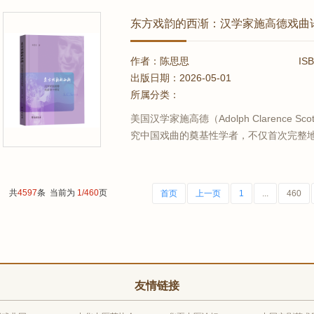
廊”自然与人文环境综述。第二章...
东方戏韵的西渐：汉学家施高德戏曲
作者：陈思思
IS
出版日期：2026-05-01
所属分类：
美国汉学家施高德（Adolph Clarence S
究中国戏曲的奠基性学者，不仅首次完整
建了融贯中西戏剧美学的理论阐释体系。
奠定了学术根基，更在跨文化研究领域树
将以...
共
4597
条 当前为
1/460
页
首页
上一页
1
...
460
友情链接