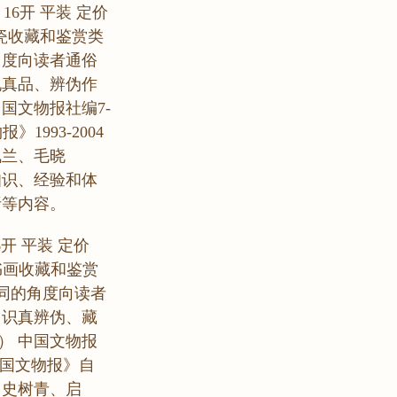
 16开 平装 定价
关陶瓷收藏和鉴赏类
角度向读者通俗
说真品、辨伪作
国文物报社编7-
报》1993-2004
佩兰、毛晓
知识、经验和体
析等内容。
6开 平装 定价
关书画收藏和鉴赏
同的角度向读者
、识真辨伪、藏
） 中国文物报
是《中国文物报》自
、史树青、启