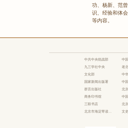
功、杨新、范曾
识、经验和体会
等内容。
中共中央统战部
中
九三学社中央
老
文化部
中
国家新闻出版署
中
群言出版社
北
商务印书馆
中
三联书店
北
北京市海淀寄读学校
文