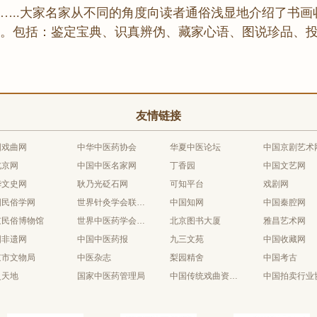
…..大家名家从不同的角度向读者通俗浅显地介绍了书画
。包括：鉴定宝典、识真辨伪、藏家心语、图说珍品、
友情链接
国戏曲网
中华中医药协会
华夏中医论坛
中国京剧艺术
北京网
中国中医名家网
丁香园
中国文艺网
华文史网
耿乃光砭石网
可知平台
戏剧网
国民俗学网
世界针灸学会联合会
中国知网
中国秦腔网
京民俗博物馆
世界中医药学会联合会
北京图书大厦
雅昌艺术网
国非遗网
中国中医药报
九三文苑
中国收藏网
京市文物局
中医杂志
梨园精舍
中国考古
史天地
国家中医药管理局
中国传统戏曲资源库
中国拍卖行业