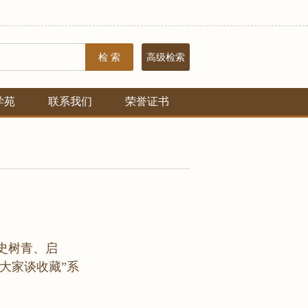
检 索
高级检索
学苑
联系我们
荣誉证书
史树青、启
“大家谈收藏”系