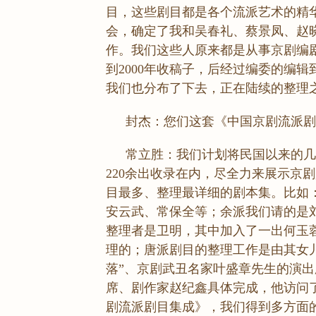
目，这些剧目都是各个流派艺术的精
会，确定了我和吴春礼、蔡景凤、赵
作。我们这些人原来都是从事京剧编剧
到2000年收稿子，后经过编委的编辑
我们也分布了下去，正在陆续的整理
封杰：您们这套《中国京剧流派剧
常立胜：我们计划将民国以来的几
220余出收录在内，尽全力来展示京
目最多、整理最详细的剧本集。比如
安云武、常保全等；余派我们请的是
整理者是卫明，其中加入了一出何玉
理的；唐派剧目的整理工作是由其女
落”、京剧武丑名家叶盛章先生的演
席、剧作家赵纪鑫具体完成，他访问
剧流派剧目集成》，我们得到多方面