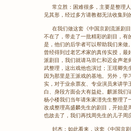
常立胜：困难很多，主要是整理人
见其形，经过多方请教都无法收集到
在我们做这套《中国京剧流派剧目
不在了，带走了一批精彩的剧目，有
是，他们的后学者可以帮助我们来做
曾经得到过老艺术家的真传实授，最好
派剧目，我们就请马崇仁和迟金声老
武整理，这出戏他也演过；王瑶卿先
因为那里是王派戏的基地。另外，学
实，对于业余票友、专业演员来讲学
白、身段方面会大有益处。麒派我们
杨小楼我们当年请朱家溍先生整理了
改成整理高盛麟先生的剧目，开始是
也故去了，我们再找周先生的儿子周
封杰：如此看来，这套《中国京剧