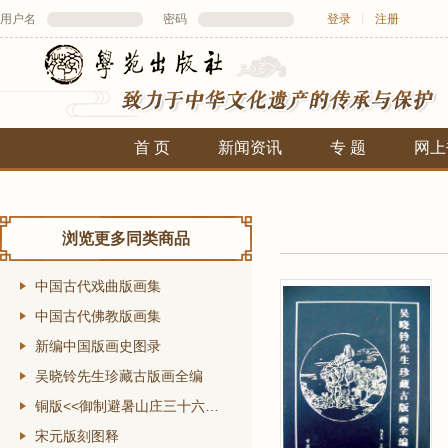
用户名
密码
登录
丨
注册
首 页
新闻资讯
专 题
网上
浏览更多同类商品
中国古代戏曲版画集
中国古代佛教版画集
新编中国版画史图录
吴晓铃先生珍藏古版画全编
铜版<<御制避暑山庄三十六景诗图>>
宋元版刻图释