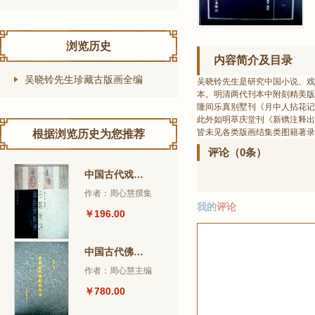
浏览历史
内容简介及目录
吴晓铃先生珍藏古版画全编
吴晓铃先生是研究中国小说、戏
本。明清两代刊本中附刻精美版
隆间乐真别墅刊《月中人拈花记
此外如明萃庆堂刊《新镌注释出
皆未见各类版画结集类图籍著录
根据浏览历史为您推荐
评论（0条）
中国古代戏曲版画集
作者：周心慧撰集
我的
评论
￥196.00
中国古代佛教版画集
作者：周心慧主编
￥780.00