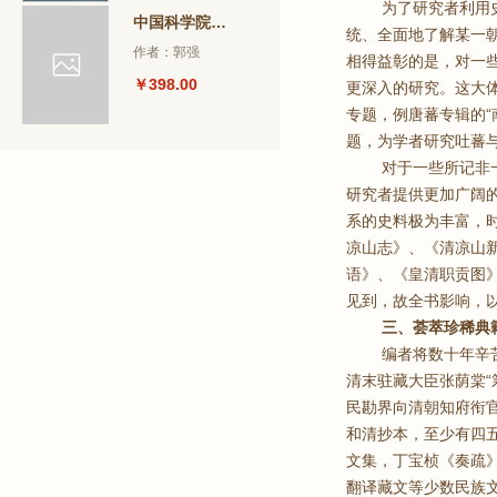
为了研究者利用
中国科学院图书馆珍藏文献图录
统、全面地了解某一
作者：郭强
相得益彰的是，对一
￥398.00
更深入的研究。这大
专题，例唐蕃专辑的“
题，为学者研究吐蕃
对于一些所记非
研究者提供更加广阔
系的史料极为丰富，
凉山志》、《清凉山
语》、《皇清职贡图
见到，故全书影响，
三、荟萃珍稀典
编者将数十年辛
清末驻藏大臣张荫棠“
民勘界向清朝知府衔官
和清抄本，至少有四
文集，丁宝桢《奏疏
翻译藏文等少数民族