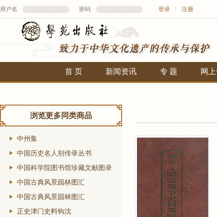
用户名
密码
登录
丨
注册
首 页
新闻资讯
专 题
网上
浏览更多同类商品
中州集
中国历史名人别传录丛书
中国科学院图书馆珍藏文献图录
中国古典风景园林图汇
中国古典风景园林图汇
正史津门史料钩沈