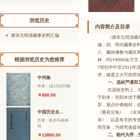
浏览历史
内容简介及目录
唐宋元明清藏事史料汇编
《唐宋元明清藏
编；四、明代藏事史
八、藏传佛教与藏区
根据浏览历史为您推荐
种，约计9000余万
7世纪中叶至1911
求，难度之大可想而
中州集
一、选材严谨而
作者：(金)元好问编
在选辑史料上，
￥880.00
于刻本；初刻本优于
异，观点针锋相对，
中国历史名人别传录丛书
《册府元龟》、《永
末》，以及有关的专
作者：俞冰/马春梅
辑
而完备，为研究者提
二、朝代为序，
￥13800.00