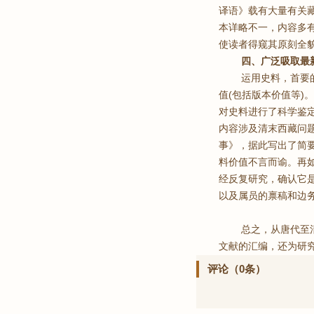
译语》载有大量有关
本详略不一，内容多
使读者得窥其原刻全
四、广泛吸取最
运用史料，首要
值(包括版本价值等
对史料进行了科学鉴
内容涉及清末西藏问
事》，据此写出了简
料价值不言而谕。再
经反复研究，确认它
以及属员的禀稿和边
总之，从唐代至
文献的汇编，还为研
评论（0条）