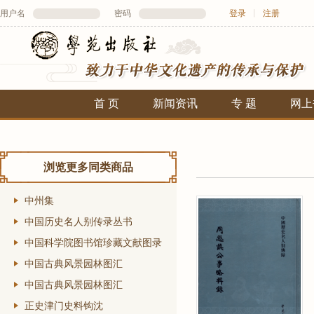
用户名
密码
登录
丨
注册
首 页
新闻资讯
专 题
网上
浏览更多同类商品
中州集
中国历史名人别传录丛书
中国科学院图书馆珍藏文献图录
中国古典风景园林图汇
中国古典风景园林图汇
正史津门史料钩沈