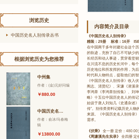
浏览历史
内容简介及目录
中国历史名人别传录丛书
《中国历史名人别传录》
精装：29册 标准：16开 ISBN：
在中国两千多年封建社会这个历
的轨迹，充扮了自己不可缺少的
长经历和动人事迹，贯穿着坚韧
根据浏览历史为您推荐
在川流不息的历史长河中，每个
历史地位和所发挥的作用，为后
时代和人物特点，提取他们的智
中州集
《中国历史名人别传录》收入伏
作者：(金)元好问编
阁志、清贤纪》、宋濂《潜溪录
李鸿章《李鸿章别传集》、刘坤
￥880.00
略》十五位中国历史名人的传记
始设于唐人刘知几《史通杂述》“杂
传”。别传类资料记载历史人物
中国历史名人别传录丛书
来源。《中国历史名人别传录》
作者：俞冰/马春梅
需求。
辑
《伏乘》
全一册 定价：480.00
￥13800.00
《周濂溪先生实录》
全四册 定价