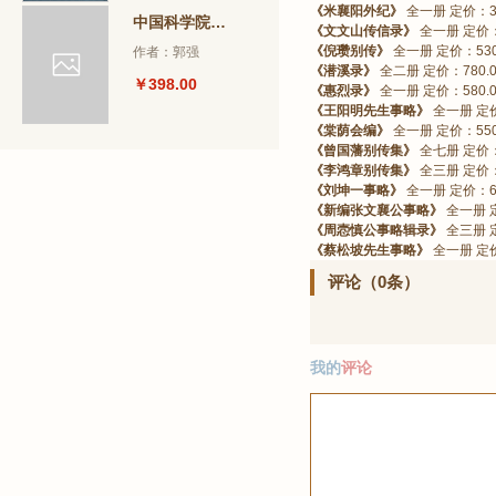
《米襄阳外纪》
全一册 定价：36
中国科学院图书馆珍藏文献图录
《文文山传信录》
全一册 定价：
《倪瓒别传》
全一册 定价：530
作者：郭强
《潜溪录》
全二册 定价：780.
￥398.00
《惠烈录》
全一册 定价：580.
《王阳明先生事略》
全一册 定价
《棠荫会编》
全一册 定价：550
《曾国藩别传集》
全七册 定价：3
《李鸿章别传集》
全三册 定价：1
《刘坤一事略》
全一册 定价：68
《新编张文襄公事略》
全一册 定
《周悫慎公事略辑录》
全三册 定
《蔡松坡先生事略》
全一册 定价
评论（0条）
我的
评论