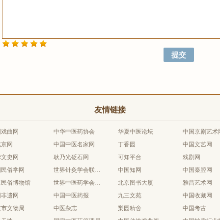
友情链接
国戏曲网
中华中医药协会
华夏中医论坛
中国京剧艺术
北京网
中国中医名家网
丁香园
中国文艺网
华文史网
耿乃光砭石网
可知平台
戏剧网
国民俗学网
世界针灸学会联合会
中国知网
中国秦腔网
京民俗博物馆
世界中医药学会联合会
北京图书大厦
雅昌艺术网
国非遗网
中国中医药报
九三文苑
中国收藏网
京市文物局
中医杂志
梨园精舍
中国考古