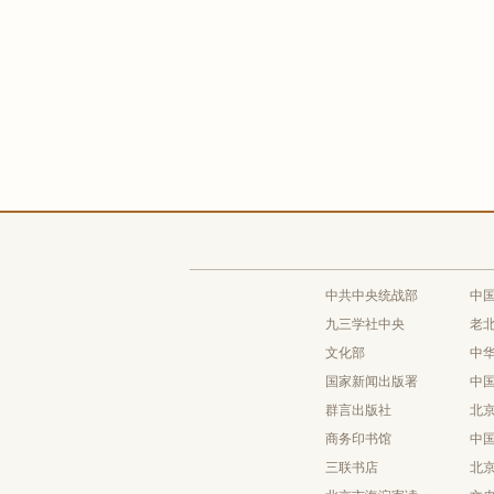
中共中央统战部
中
九三学社中央
老
文化部
中
国家新闻出版署
中
群言出版社
北
商务印书馆
中
三联书店
北