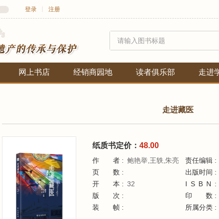
登录
丨
注册
网上书店
经销商园地
读者俱乐部
走进
走进藏医
纸质书定价：
48.00
作者
鲍艳举,王轶,朱亮
责任编辑
页数
出版时间
开本
32
ISBN
版次
印
装帧
所属分类