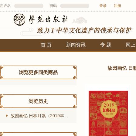
用户名
密码
登录
丨
注册
首 页
新闻资讯
专 题
网上
故园画忆 日
浏览更多同类商品
浏览历史
故园画忆 日积月累（2019年日历） 采用露脊装，可完全打开书页，易于翻看书写