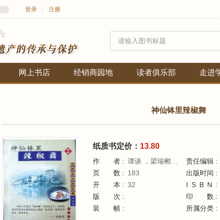
登录
丨
注册
网上书店
经销商园地
读者俱乐部
走进
神仙钵里辣椒舞
纸质书定价：
13.80
作者
谭谈 ，梁瑞郴主编
责任编辑
页数
183
出版时间
开本
32
ISBN
版次
印
装帧
所属分类