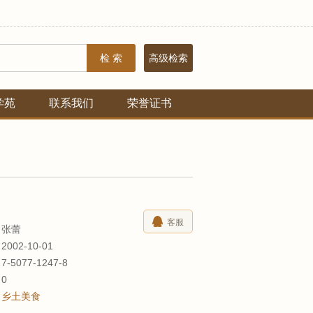
检 索
高级检索
学苑
联系我们
荣誉证书
客服
张蕾
2002-10-01
7-5077-1247-8
数
0
乡土美食