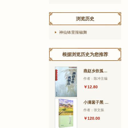
浏览历史
神仙钵里辣椒舞
根据浏览历史为您推荐
燕赵乡炊孤烟直
作者：陈冲主编
￥12.80
小满葚子黑 芒种吃打麦
作者：张文振
￥120.00