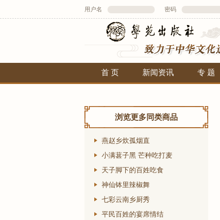
用户名
密码
首 页
新闻资讯
专 题
浏览更多同类商品
燕赵乡炊孤烟直
小满葚子黑 芒种吃打麦
天子脚下的百姓吃食
神仙钵里辣椒舞
七彩云南乡厨秀
平民百姓的宴席情结