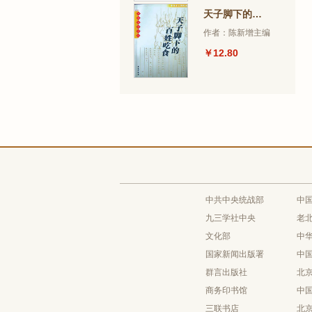
天子脚下的百姓吃食
作者：陈新增主编
￥12.80
中共中央统战部
中
九三学社中央
老
文化部
中
国家新闻出版署
中
群言出版社
北
商务印书馆
中
三联书店
北