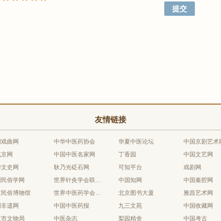
友情链接
国戏曲网
中华中医药协会
华夏中医论坛
中国京剧艺术
北京网
中国中医名家网
丁香园
中国文艺网
华文史网
耿乃光砭石网
可知平台
戏剧网
国民俗学网
世界针灸学会联合会
中国知网
中国秦腔网
京民俗博物馆
世界中医药学会联合会
北京图书大厦
雅昌艺术网
国非遗网
中国中医药报
九三文苑
中国收藏网
京市文物局
中医杂志
梨园精舍
中国考古